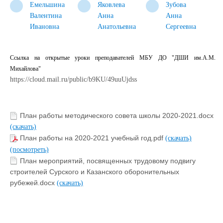
Емельшина
Яковлева
Зубова
Валентина
Анна
Анна
Ивановна
Анатольевна
Сергеевна
Ссылка на открытые уроки преподавателей МБУ ДО "ДШИ им.А.М.
Михайлова"
https://cloud.mail.ru/public/b9KU/49uuUjdss
План работы методического совета школы 2020-2021.docx
(скачать)
План работы на 2020-2021 учебный год.pdf
(скачать)
(посмотреть)
План мероприятий, посвященных трудовому подвигу
строителей Сурского и Казанского оборонительных
рубежей.docx
(скачать)