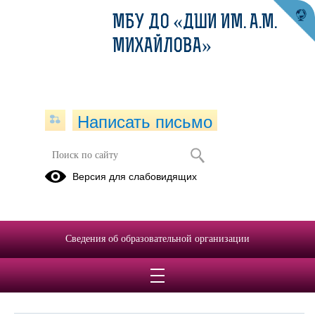
МБУ ДО «ДШИ ИМ. А.М.
МИХАЙЛОВА»
Написать письмо
Обращения граждан
Версия для слабовидящих
При помощи данного сервиса вы можете узнать о ходе
рассмотрения вашего обращения, для этого необходимо ввести
номер обращения, присвоенный сервисом в автоматическом
Сведения об образовательной организации
режиме при подаче обращения через электронную форму. Номер
обращения отправляется на электронный адрес, который вы
указывали при подаче обращения в электронной форме.