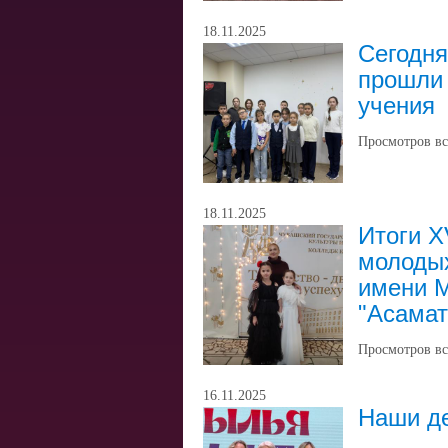
18.11.2025
Сегодня
прошли 
учения
Просмотров вс
18.11.2025
Итоги X
молодых
имени М
"Асамат
Просмотров вс
16.11.2025
Наши д