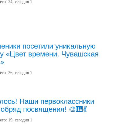
его:
34
, сегодня
1
еники посетили уникальную
у «Цвет времени. Чувашская
а»
его:
26
, сегодня
1
лось! Наши первоклассники
обряд посвящения! 🎨🎹💃
его:
19
, сегодня
1