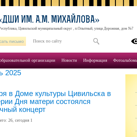
«ДШИ ИМ. А.М. МИХАЙЛОВА»
Республика, Цивильский муниципальный округ , п.Опытный, улица Дорожная, дом №7
сать письмо
образовательной организации
Новости
Информация
Фотоальбом
ь 2025
ря в Доме культуры Цивильска в
рии Дня матери состоялся
чный концерт
его:
26
, сегодня
1