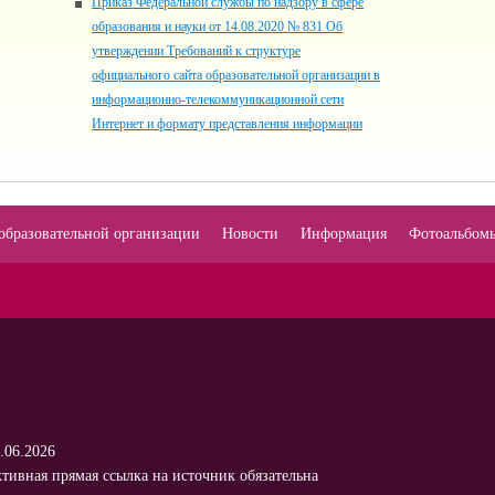
Приказ Федеральной службы по надзору в сфере
образования и науки от 14.08.2020 № 831 Об
утверждении Требований к структуре
официального сайта образовательной организации в
информационно-телекоммуникационной сети
Интернет и формату представления информации
образовательной организации
Новости
Информация
Фотоальбом
.06.2026
тивная прямая ссылка на источник обязательна