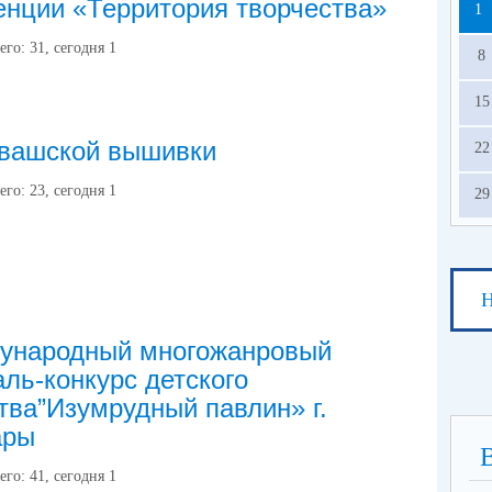
нции «Территория творчества»
1
его:
31
, сегодня
1
8
15
увашской вышивки
22
его:
23
, сегодня
1
29
Н
дународный многожанровый
ль-конкурс детского
тва”Изумрудный павлин» г.
ары
его:
41
, сегодня
1