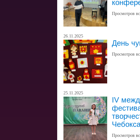
конфере
Просмотров вс
26.11.2025
День ч
Просмотров вс
25.11.2025
IV меж
фестива
творчес
Чебокс
Просмотров вс