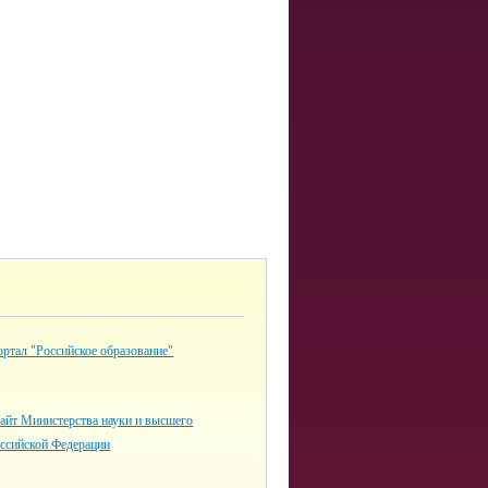
ртал "Российское образование"
айт Министерства науки и высшего
оссийской Федерации