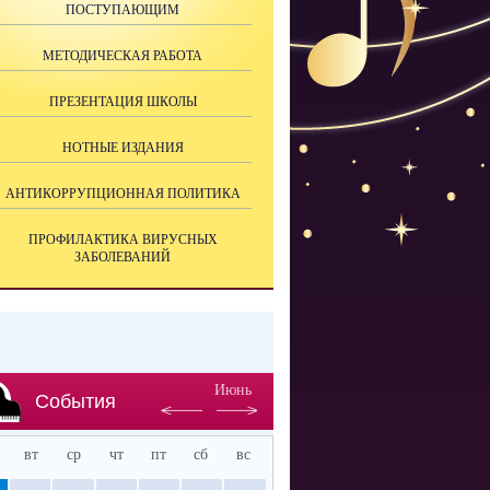
ПОСТУПАЮЩИМ
МЕТОДИЧЕСКАЯ РАБОТА
ПРЕЗЕНТАЦИЯ ШКОЛЫ
НОТНЫЕ ИЗДАНИЯ
АНТИКОРРУПЦИОННАЯ ПОЛИТИКА
ПРОФИЛАКТИКА ВИРУСНЫХ
ЗАБОЛЕВАНИЙ
Июнь
События
вт
ср
чт
пт
сб
вс