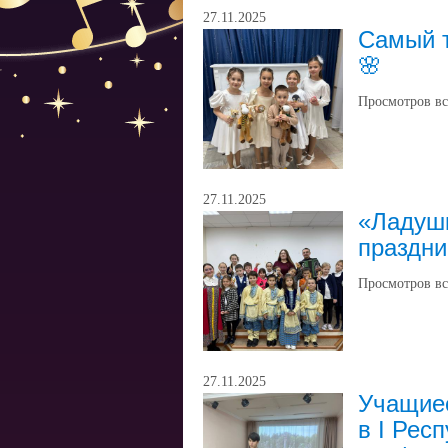
27.11.2025
Самый т
🌸
Просмотров вс
27.11.2025
«Ладушк
праздни
Просмотров вс
27.11.2025
Учащие
в I Рес